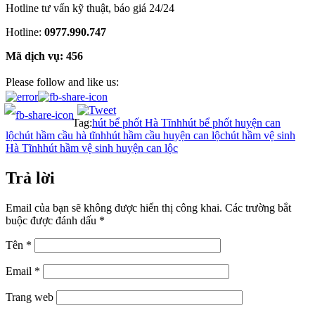
Hotline tư vấn kỹ thuật, báo giá 24/24
Hotline:
0977.990.747
Mã dịch vụ: 456
Please follow and like us:
Tag:
hút bể phốt Hà Tĩnh
hút bể phốt huyện can
lộc
hút hầm cầu hà tĩnh
hút hầm cầu huyện can lộc
hút hầm vệ sinh
Hà Tĩnh
hút hầm vệ sinh huyện can lộc
Trả lời
Email của bạn sẽ không được hiển thị công khai.
Các trường bắt
buộc được đánh dấu
*
Tên
*
Email
*
Trang web