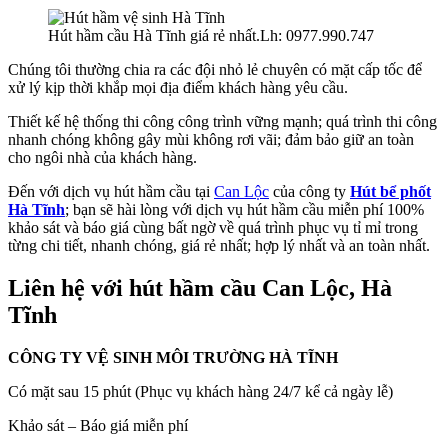
Hút hầm cầu Hà Tĩnh giá rẻ nhất.Lh: 0977.990.747
Chúng tôi thường chia ra các đội nhỏ lẻ chuyên có mặt cấp tốc để
xử lý kịp thời khắp mọi địa điểm khách hàng yêu cầu.
Thiết kế hệ thống thi công công trình vững mạnh; quá trình thi công
nhanh chóng không gây mùi không rơi vãi; đảm bảo giữ an toàn
cho ngôi nhà của khách hàng.
Đến với dịch vụ hút hầm cầu tại
Can Lộc
của công ty
Hút bể phốt
Hà Tĩnh
; bạn sẽ hài lòng với dịch vụ hút hầm cầu miễn phí 100%
khảo sát và báo giá cùng bất ngờ về quá trình phục vụ tỉ mỉ trong
từng chi tiết, nhanh chóng, giá rẻ nhất; hợp lý nhất và an toàn nhất.
Liên hệ với hút hầm cầu Can Lộc, Hà
Tĩnh
CÔNG TY VỆ SINH MÔI TRƯỜNG HÀ TĨNH
Có mặt sau 15 phút (Phục vụ khách hàng 24/7 kể cả ngày lễ)
Khảo sát – Báo giá miễn phí