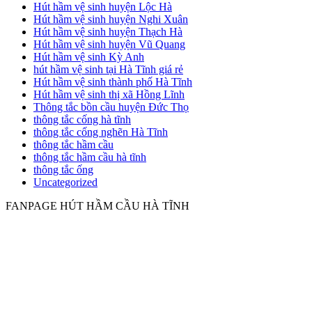
Hút hầm vệ sinh huyện Lộc Hà
Hút hầm vệ sinh huyện Nghi Xuân
Hút hầm vệ sinh huyện Thạch Hà
Hút hầm vệ sinh huyện Vũ Quang
Hút hầm vệ sinh Kỳ Anh
hút hầm vệ sinh tại Hà Tĩnh giá rẻ
Hút hầm vệ sinh thành phố Hà Tĩnh
Hút hầm vệ sinh thị xã Hồng Lĩnh
Thông tắc bồn cầu huyện Đức Thọ
thông tắc cống hà tĩnh
thông tắc cống nghẽn Hà Tĩnh
thông tắc hầm cầu
thông tắc hầm cầu hà tĩnh
thông tắc ống
Uncategorized
FANPAGE HÚT HẦM CẦU HÀ TĨNH