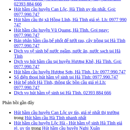
02393 884 666
Hút hầm cầu huyện Can Lộc, Hà Tĩnh uy tín nhất. Gọi:
0977.990.747
Hút hầm cầu thị xã Hồng Lĩnh, Hà Tĩnh giá rẻ. Lh: 0977 990
747
Hút hầm cầu huyện Vũ Quang, Hà Tĩnh. Gọi ngay:
0977.990.747
Bán phân hầm cầu,bể phốt để tưới rau, cây trồng tại Hà Tĩnh
0977.990.747
Dịch vụ vệ sinh bể nước ngầm, nước ăn, nước sạch tại Hà
Tĩnh
Dịch vụ hút hầm cầu tại huyện Hương Khê, Hà Tĩnh. Gọi:
0977.990.747
Hút hầm cầu huyện Hương Sơn, Hà Tĩnh. Lh: 0977.990.747
Số điện thoại hút hầm vệ sinh tại Hà Tĩnh: 0977.990.747
Hút bể phốt Hà Tĩnh, thông tắc bồn cầu giá rẻ.Lh:
0977.990.747
Dịch vụ hút hầm vệ sinh tại Hà Tĩnh. 02393 884 666
Phản hồi gần đây
Hút hầm cầu huyện Can Lộc uy tín, giá rẻ nhất thị trường
trong
Hút hầm cầu Hà Tĩnh nhanh nhất
Hút hầm cầu huyện Lộc Hà - Hút hầm vệ sinh Hà Tĩnh giá
rẻ, uy tín
trong
Hút hầm cầu huyện Nghi Xuân