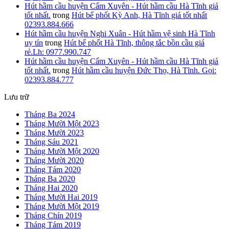
Hút hầm cầu huyện Cẩm Xuyên - Hút hầm cầu Hà Tĩnh giá
tốt nhất.
trong
Hút bể phốt Kỳ Anh, Hà Tĩnh giá tốt nhất
02393.884.666
Hút hầm cầu huyện Nghi Xuân - Hút hầm vệ sinh Hà Tĩnh
uy tín
trong
Hút bể phốt Hà Tĩnh, thông tắc bồn cầu giá
rẻ.Lh: 0977.990.747
Hút hầm cầu huyện Cẩm Xuyên - Hút hầm cầu Hà Tĩnh giá
tốt nhất.
trong
Hút hầm cầu huyện Đức Thọ, Hà Tĩnh. Gọi:
02393.884.777
Lưu trữ
Tháng Ba 2024
Tháng Mười Một 2023
Tháng Mười 2023
Tháng Sáu 2021
Tháng Mười Một 2020
Tháng Mười 2020
Tháng Tám 2020
Tháng Ba 2020
Tháng Hai 2020
Tháng Mười Hai 2019
Tháng Mười Một 2019
Tháng Chín 2019
Tháng Tám 2019