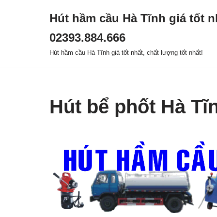
Hút hầm cầu Hà Tĩnh giá tốt n
Chuyển
02393.884.666
tới
nội
Hút hầm cầu Hà Tĩnh giá tốt nhất, chất lượng tốt nhất!
dung
Hút bể phốt Hà Tĩn