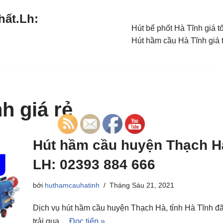
hất.Lh:
Hút bể phốt Hà Tĩnh giá t
Hút hầm cầu Hà Tĩnh giá 
h giá rẻ
Hút hầm cầu huyện Thạch Hà,
LH: 02393 884 666
bởi
huthamcauhatinh
Tháng Sáu 21, 2021
Dịch vụ hút hầm cầu huyện Thạch Hà, tỉnh Hà Tĩnh đ
trải qua…
Đọc tiếp »