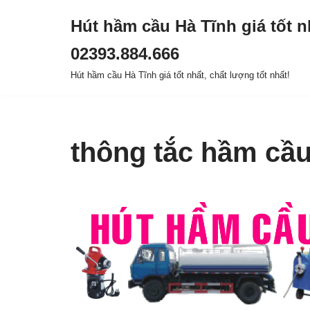
Hút hầm cầu Hà Tĩnh giá tốt n
Chuyển
02393.884.666
tới
nội
Hút hầm cầu Hà Tĩnh giá tốt nhất, chất lượng tốt nhất!
dung
thông tắc hầm cầu