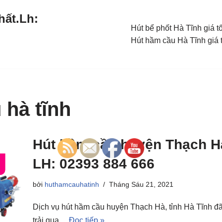
hất.Lh:
Hút bể phốt Hà Tĩnh giá t
Hút hầm cầu Hà Tĩnh giá 
 hà tĩnh
Hút hầm cầu huyện Thạch Hà,
LH: 02393 884 666
bởi
huthamcauhatinh
Tháng Sáu 21, 2021
Dịch vụ hút hầm cầu huyện Thạch Hà, tỉnh Hà Tĩnh đ
trải qua…
Đọc tiếp »