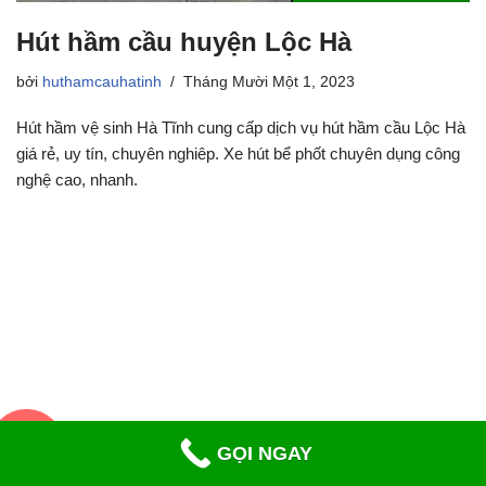
Hút hầm cầu huyện Lộc Hà
bởi
huthamcauhatinh
Tháng Mười Một 1, 2023
Hút hầm vệ sinh Hà Tĩnh cung cấp dịch vụ hút hầm cầu Lộc Hà
giá rẻ, uy tín, chuyên nghiêp. Xe hút bể phốt chuyên dụng công
nghệ cao, nhanh.
02393.884.666
GỌI NGAY
Neve
| Mã nguồn
WordPress