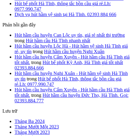
Hút bể phốt Hà Tĩnh, thông tắc bồn cầu giá rẻ.Lh:
0977.990.747
Dịch vụ hút hầm vệ sinh tại Hà Tĩnh. 02393 884 666
Phản hồi gần đây
Hút hầm cầu huyện Can Lộc uy tín, giá rẻ nhất thị trường
trong
Hút hầm cầu Hà Tĩnh nhanh nhất
Hút hầm cầu huyện Lộc Hà - Hút hầm vệ sinh Hà Tĩnh giá
rẻ, uy tín
trong
Hút hầm cầu huyện Nghi Xuân
Hút hầm cầu huyện Cẩm Xuyên - Hút hầm cầu Hà Tĩnh giá
tốt nhất.
trong
Hút bể phốt Kỳ Anh, Hà Tĩnh giá tốt nhất
02393.884.666
Hút hầm cầu huyện Nghi Xuân - Hút hầm vệ sinh Hà Tĩnh
uy tín
trong
Hút bể phốt Hà Tĩnh, thông tắc bồn cầu giá
rẻ.Lh: 0977.990.747
Hút hầm cầu huyện Cẩm Xuyên - Hút hầm cầu Hà Tĩnh giá
tốt nhất.
trong
Hút hầm cầu huyện Đức Thọ, Hà Tĩnh. Gọi:
02393.884.777
Lưu trữ
Tháng Ba 2024
Tháng Mười Một 2023
Tháng Mười 2023