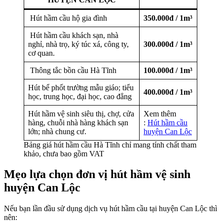
Hút hầm cầu hộ gia đình
350.000đ / 1m³
Hút hầm cầu khách sạn, nhà
nghỉ, nhà trọ, ký túc xá, công ty,
300.000đ / 1m³
cơ quan.
Thông tắc bồn cầu Hà Tĩnh
100.000đ / 1m³
Hút bể phốt trường mẫu giáo; tiểu
400.000đ / 1m³
học, trung học, đại học, cao đẳng
Hút hầm vệ sinh siêu thị, chợ, cửa
Xem thêm
hàng, chuỗi nhà hàng khách sạn
:
Hút hầm cầu
lớn; nhà chung cư.
huyện Can Lộc
Bảng giá hút hầm cầu Hà Tĩnh chỉ mang tính chất tham
khảo, chưa bao gồm VAT
Mẹo lựa chọn đơn vị hút hầm vệ sinh
huyện Can Lộc
Nếu bạn lần đầu sử dụng dịch vụ hút hầm cầu tại huyện Can Lộc thì
nên: