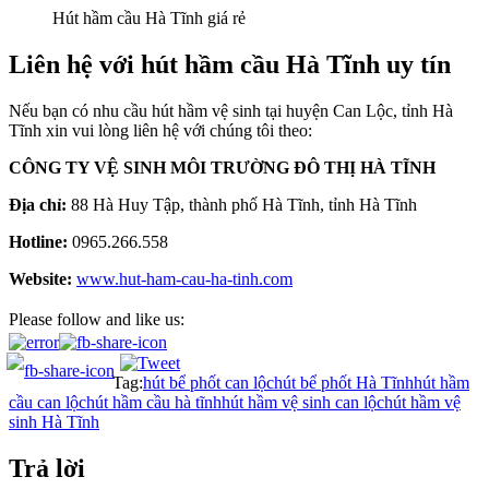
Hút hầm cầu Hà Tĩnh giá rẻ
Liên hệ với hút hầm cầu Hà Tĩnh uy tín
Nếu bạn có nhu cầu hút hầm vệ sinh tại huyện Can Lộc, tỉnh Hà
Tĩnh xin vui lòng liên hệ với chúng tôi theo:
CÔNG TY VỆ SINH MÔI TRƯỜNG ĐÔ THỊ HÀ TĨNH
Địa chỉ:
88 Hà Huy Tập, thành phố Hà Tĩnh, tỉnh Hà Tĩnh
Hotline:
0965.266.558
Website:
www.hut-ham-cau-ha-tinh.com
Please follow and like us:
Tag:
hút bể phốt can lộc
hút bể phốt Hà Tĩnh
hút hầm
cầu can lộc
hút hầm cầu hà tĩnh
hút hầm vệ sinh can lộc
hút hầm vệ
sinh Hà Tĩnh
Trả lời