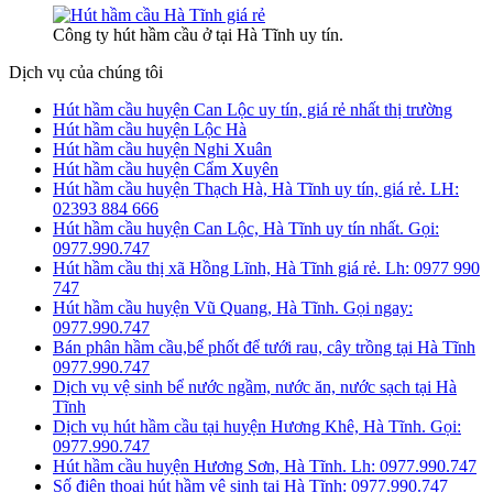
Công ty hút hầm cầu ở tại Hà Tĩnh uy tín.
Dịch vụ của chúng tôi
Hút hầm cầu huyện Can Lộc uy tín, giá rẻ nhất thị trường
Hút hầm cầu huyện Lộc Hà
Hút hầm cầu huyện Nghi Xuân
Hút hầm cầu huyện Cẩm Xuyên
Hút hầm cầu huyện Thạch Hà, Hà Tĩnh uy tín, giá rẻ. LH:
02393 884 666
Hút hầm cầu huyện Can Lộc, Hà Tĩnh uy tín nhất. Gọi:
0977.990.747
Hút hầm cầu thị xã Hồng Lĩnh, Hà Tĩnh giá rẻ. Lh: 0977 990
747
Hút hầm cầu huyện Vũ Quang, Hà Tĩnh. Gọi ngay:
0977.990.747
Bán phân hầm cầu,bể phốt để tưới rau, cây trồng tại Hà Tĩnh
0977.990.747
Dịch vụ vệ sinh bể nước ngầm, nước ăn, nước sạch tại Hà
Tĩnh
Dịch vụ hút hầm cầu tại huyện Hương Khê, Hà Tĩnh. Gọi:
0977.990.747
Hút hầm cầu huyện Hương Sơn, Hà Tĩnh. Lh: 0977.990.747
Số điện thoại hút hầm vệ sinh tại Hà Tĩnh: 0977.990.747