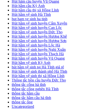
Hút hầm cầu huyện Vũ Quang
Hút hầm cầu Kỳ Anh
Hút hầm cầu thị xã Hồng Lĩnh
Hút hầm vệ sinh Hà Tĩnh
hut ham ve sinh ha tinh
Hút hầm vệ sinh huyện Cẩm Xuyên
Hút hầm vệ sinh huyện Can Lộc
Hút hầm vệ sinh huyện Đức Thọ
Hút hầm vệ sinh huyện Hương Khê
Hút hầm vệ sinh huyện Hương Sơn
Hút hầm vệ sinh huyện Lộc Hà
Hút hầm vệ sinh huyện Nghi Xuân
Hút hầm vệ sinh huyện Thạch Hà
Hút hầm vệ sinh huyện Vũ Quang
Hút hầm vệ sinh Kỳ Anh
hút hầm vệ sinh tại Hà Tĩnh giá rẻ
Hút hầm vệ sinh thành phố Hà Tĩnh
Hút hầm vệ sinh thị xã Hồng Lĩnh
Thông tắc bồn cầu huyện Đức Thọ
thông tắc cống hà tĩnh
thông tắc cống nghẽn Hà Tĩnh
thông tắc hầm cầu
thông tắc hầm cầu hà tĩnh
thông tắc ống
Uncategorized