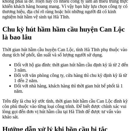
không phải là dễ. Hiện nay có nhiều công ty làm ăn thiếu trung thực
khiến khách hàng hoang mang. Vì vậy bạn hãy lựa chọn công ty có
thương hiệu, địa chỉ rõ ràng hoặc hỏi những người đã có kinh
nghiệm hút hầm vệ sinh tại Hà Tĩnh.
Chu kỳ hút hầm hầm cầu huyện Can Lộc
là bao lâu
Thời gian hút hầm cầu huyện Can Lộc, tỉnh Hà Tĩnh phụ thuộc vào
dung tích bể phốt, tần suất và số lượng người sử dụng.
Đối với hộ gia đình: thời gian hút hầm cầu định kỳ là từ 2 đến
3 năm.
Đối với văn phòng công ty, cửa hàng thì chu kỳ định kỳ là từ
1 đến 2 năm.
Đối với nhà hàng, khách hàng thì thời gian hút bể phốt là 1
năm.
Trên đây là chu kỳ ước tình, thời gian hút hầm cầu Can Lộc đình kỳ
còn phù thuộc vào từng loại công trình. Để biết được chính xác vui
lòng gọi đến đơn vị hút hầm cầu tại Hà Tĩnh để được tư vấn vào
khảo sát.
Hướng dẫn xử lý khi bồn cầu bị tắc