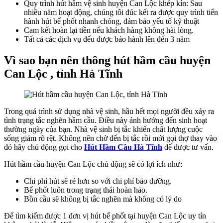
Quy trình hút hầm vệ sinh huyện Can Lộc khép kín: Sau
nhiều năm hoạt động, chúng tôi đúc kết ra được quy trình tiến
hành hút bể phốt nhanh chóng, đảm bảo yếu tố kỹ thuật
Cam kết hoàn lại tiền nếu khách hàng không hài lòng.
Tất cả các dịch vụ đểu được bảo hành lên đến 3 năm
Vì sao bạn nên thông hút hầm cầu huyện
Can Lộc , tỉnh Hà Tĩnh
Trong quá trình sử dụng nhà vệ sinh, hầu hết mọi người đều xảy ra
tình trạng tắc nghẽn hầm cầu. Điều này ảnh hưởng đến sinh hoạt
thường ngày của bạn. Nhà vệ sinh bị tắc khiến chất lượng cuộc
sống giảm rõ rệt. Không nên chờ đến bị tắc rồi mới gọi thợ thay vào
đó hãy chủ động gọi cho
Hút Hầm Cầu Hà Tĩnh
để được tư vấn.
Hút hầm cầu huyện Can Lộc chủ động sẽ có lợi ích như:
Chi phí hút sẽ rẻ hơn so với chi phí bảo dưỡng.
Bể phốt luôn trong trạng thái hoàn hảo.
Bồn cầu sẽ không bị tắc nghẽn mà không có lý do
Để tìm kiếm được 1 đơn vị hút bể phốt tại huyện Can Lộc uy tín