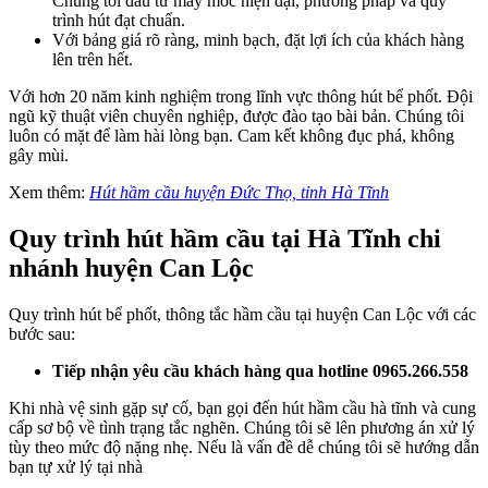
Chúng tôi đầu tư máy móc hiện đại, phương pháp và quy
trình hút đạt chuẩn.
Với bảng giá rõ ràng, minh bạch, đặt lợi ích của khách hàng
lên trên hết.
Với hơn 20 năm kinh nghiệm trong lĩnh vực thông hút bể phốt. Đội
ngũ kỹ thuật viên chuyên nghiệp, được đào tạo bài bản. Chúng tôi
luôn có mặt để làm hài lòng bạn. Cam kết không đục phá, không
gây mùi.
Xem thêm:
Hút hầm cầu huyện Đức Thọ, tỉnh Hà Tĩnh
Quy trình hút hầm cầu tại Hà Tĩnh chi
nhánh huyện Can Lộc
Quy trình hút bể phốt, thông tắc hầm cầu tại huyện Can Lộc với các
bước sau:
Tiếp nhận yêu cầu khách hàng qua hotline 0965.266.558
Khi nhà vệ sinh gặp sự cố, bạn gọi đến hút hầm cầu hà tĩnh và cung
cấp sơ bộ về tình trạng tắc nghẽn. Chúng tôi sẽ lên phương án xử lý
tùy theo mức độ nặng nhẹ. Nếu là vấn đề dễ chúng tôi sẽ hướng dẫn
bạn tự xử lý tại nhà