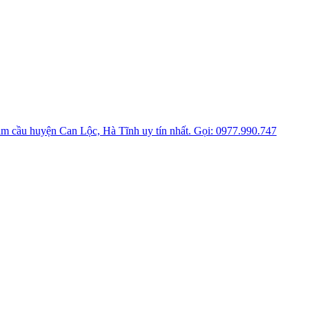
m cầu huyện Can Lộc, Hà Tĩnh uy tín nhất. Gọi: 0977.990.747