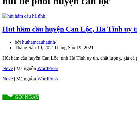
hút bể phốt huyện can lộc
Hút hầm cầu huyện Can Lộc, Hà Tĩnh uy tí
bởi
huthamcauhatinh
Tháng Sáu 19, 2021
Tháng Sáu 19, 2021
Hút hầm cầu huyện Can Lộc, tỉnh Hà Tĩnh uy tín, chất lượng, giá cả
Neve
| Mã nguồn
WordPress
Neve
| Mã nguồn
WordPress
GỌI NGAY