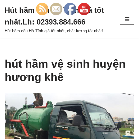
Hút hầm cầu Hà Tĩnh giá tốt
Chuyển
nhất.Lh: 02393.884.666
tới
nội
Hút hầm cầu Hà Tĩnh giá tốt nhất, chất lượng tốt nhất!
dung
hút hầm vệ sinh huyện
hương khê