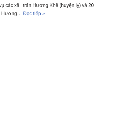
ụ các xã: trấn Hương Khê (huyện lỵ) và 20
nh, Hương…
Đọc tiếp »